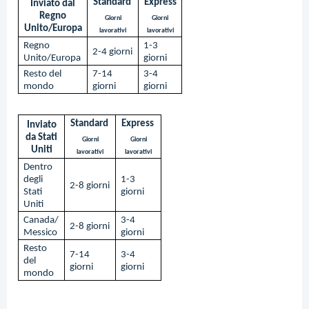
Standard
Express
Inviato dal
Regno
Giorni
Giorni
Unito/Europa
lavorativi
lavorativi
Regno
1-3
2-4 giorni
Unito/Europa
giorni
Resto del
7-14
3-4
mondo
giorni
giorni
Standard
Express
Inviato
da Stati
Giorni
Giorni
Uniti
lavorativi
lavorativi
Dentro
degli
1-3
2-8 giorni
Stati
giorni
Uniti
Canada/
3-4
2-8 giorni
Messico
giorni
Resto
7-14
3-4
del
giorni
giorni
mondo