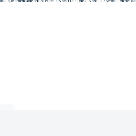
tique américaine seront expédiées des États-Unis (les produits seront affichés da